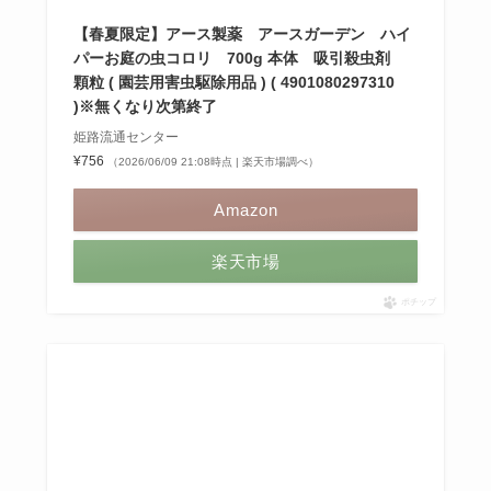
【春夏限定】アース製薬 アースガーデン ハイ
パーお庭の虫コロリ 700g 本体 吸引殺虫剤
顆粒 ( 園芸用害虫駆除用品 ) ( 4901080297310
)※無くなり次第終了
姫路流通センター
¥756
（2026/06/09 21:08時点 | 楽天市場調べ）
Amazon
楽天市場
ポチップ