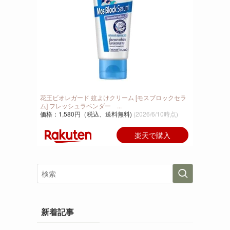
花王ビオレガード 蚊よけクリーム [モスブロックセラ
ム] フレッシュラベンダー ...
価格：1,580円（税込、送料無料)
(2026/6/10時点)
楽天で購入
新着記事