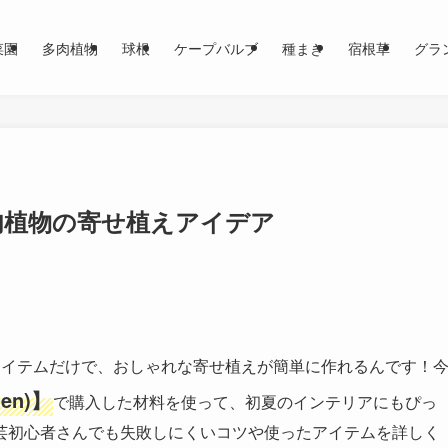
菜園
多肉植物
球根
ケープバルブ
種まき
宿根草
グラ
肉植物の寄せ植えアイデア
アイテムだけで、おしゃれな寄せ植えが簡単に作れるんです！
en)】
で購入した材料を使って、初夏のインテリアにもぴっ
芸初心者さんでも失敗しにくいコツや使ったアイテムを詳しく