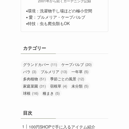
2001年から続くガーデニング記録
▪️環境：洗濯物干し場ほどの極小空間
▪️ 愛：プルメリア・ケープバルブ
▪️特技：虫も爬虫類もOK
カテゴリー
グランドカバー
(11)
ケープバルブ
(20)
バラ
(3)
プルメリア
(13)
一年草
(5)
多肉植物
(51)
季節ごとの風景
(12)
家庭菜園
(31)
宿根草
(4)
未分類
(5)
球根
(16)
種まき
(5)
目次
100円SHOPで手に入るアイテム紹介